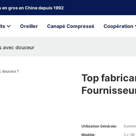
ts en gros en Chine depuis 1992
its
Oreiller
Canapé Compressé
Coopération
rs avec douceur
Top fabric
Fournisseu
Utilisation Générale:
Sommi
Modèle:
CJ-56