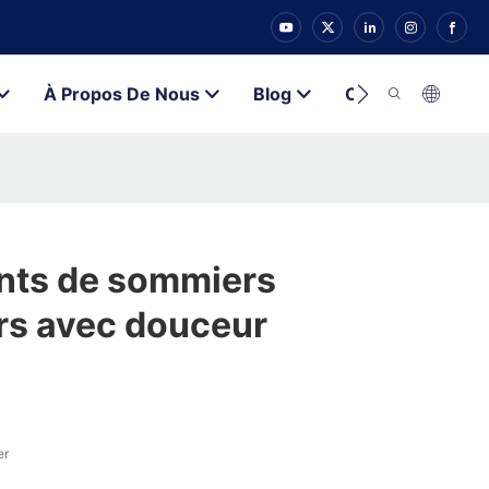
À Propos De Nous
Blog
Contacter
ants de sommiers
rs avec douceur
er