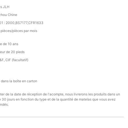
s JLH
hou Chine
01 : 2000,BS7177,CFR1633
pièces/pièces par mois
e de 10 ans
eur de 20 pieds
F, CIF (facultatif)
T
 dans la boîte en carton
er de la date de réception de l'acompte, nous livrerons les produits dans un
e 30 jours en fonction du type et de la quantité de matelas que vous avez
ndés.