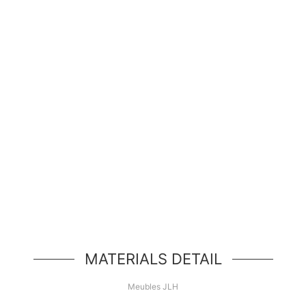
Bonjour le monde!
é de héros simple, un simple composant de style jumb
MATERIALS DETAIL
Meubles JLH