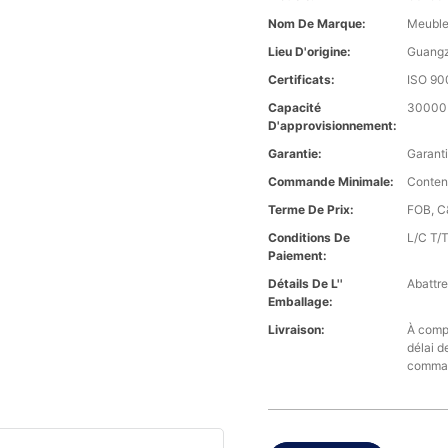
Nom De Marque:
Meuble
Lieu D'origine:
Guangz
Certificats:
ISO 90
Capacité
30000 
D'approvisionnement:
Garantie:
Garanti
Commande Minimale:
Conten
Terme De Prix:
FOB, C&
Conditions De
L/C T/
Paiement:
Détails De L''
Abattre
Emballage:
Livraison:
À compt
délai d
comma