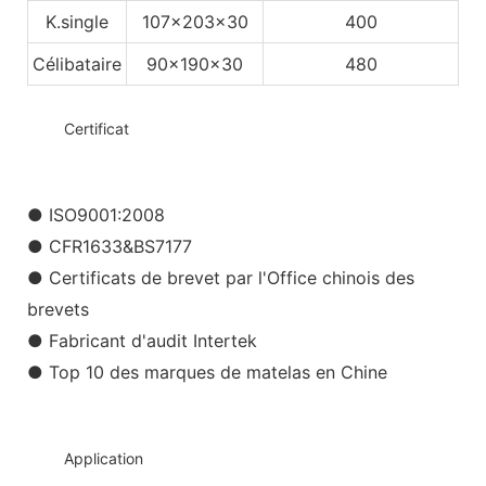
K.single
107x203x30
400
Célibataire
90x190x30
480
◆◆
Certificat
● ISO9001:2008
● CFR1633&BS7177
● Certificats de brevet par l'Office chinois des
brevets
● Fabricant d'audit Intertek
● Top 10 des marques de matelas en Chine
◆◆
Application