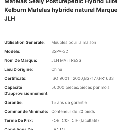
Matelas Sealy Posturepedic Hybrid Elite
Kelburn Matelas hybride naturel Marque
JLH
Utilisation Générale:
Meubles pour la maison
Modèle:
32PA-32
Nom De Marque:
JLH MATTRESS
Lieu D'origine:
Chine
Certificats:
ISO 9001 : 2000,BS7177,FR1633
Capacité
50000 pièces/pièces par mois
D'approvisionnement:
Garantie:
15 ans de garantie
Commande Minimale:
Conteneur de 20 pieds
Terme De Prix:
FOB, C&F, CIF (facultatif)
Conditions De
L/C T/T