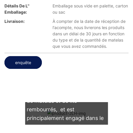
Détails De L''
Emballage sous vide en palette, carton
Emballage:
ou sac
Livraison:
À compter de la date de réception de
l'acompte, nous livrerons les produits
dans un délai de 30 jours en fonction
du type et de la quantité de matelas
que vous avez commandés.
enquête
JLH a été créée en 1992 et est
située à Foshan Guangdong
Il s'agit d'une entreprise privée
spécialisée dans la production
de matelas et de lits
rembourrés,
et est
principalement engagé dans le
secteur de l'exportation ， JLH