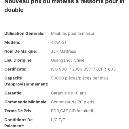
Nouveau prix du matelas à ressorts pour lit
double
Utilisation Générale:
Meubles pour la maison
Modèle:
47AA-21
Nom De Marque:
JLH Mattress
Lieu D'origine:
Guangzhou Chine
Certificats:
ISO 9001 : 2000,BS7177,CFR1633
Capacité
50000 pièces/pièces par mois
D'approvisionnement:
Garantie:
Garantie de 10 ans
Commande Minimale:
Conteneur de 20 pieds
Terme De Prix:
FOB,C&F,CIF(facultatif)
Conditions De
L/C T/T
Paiement: