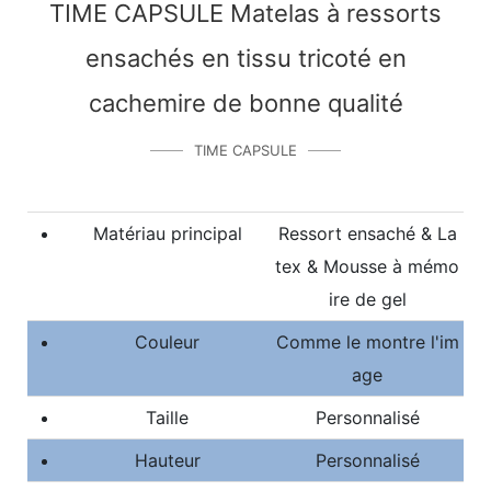
a exporté vers plus de 115 pays
TIME CAPSULE Matelas à ressorts
et régions et a coopéré avec
ensachés en tissu tricoté en
plus de 337 marques
cachemire de bonne qualité
mondiales.
TIME CAPSULE
Matériau principal
Ressort ensaché & La
tex & Mousse à mémo
ire de gel
Couleur
Comme le montre l'im
age
Taille
Personnalisé
Hauteur
Personnalisé