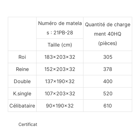
Numéro de matela
Quantité de charge
s : 21PB-28
ment 40HQ
(pièces)
Taille (cm)
Roi
183x203x32
305
Reine
152x203x32
378
Double
137x190x32
400
K.single
107x203x32
520
Célibataire
90x190x32
610
◆◆
Certificat