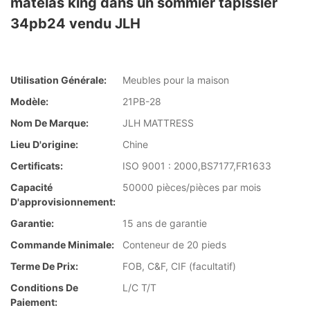
matelas king dans un sommier tapissier
34pb24 vendu JLH
Utilisation Générale:
Meubles pour la maison
Modèle:
21PB-28
Nom De Marque:
JLH MATTRESS
Lieu D'origine:
Chine
Certificats:
ISO 9001 : 2000,BS7177,FR1633
Capacité
50000 pièces/pièces par mois
D'approvisionnement:
Garantie:
15 ans de garantie
Commande Minimale:
Conteneur de 20 pieds
Terme De Prix:
FOB, C&F, CIF (facultatif)
Conditions De
L/C T/T
Paiement: