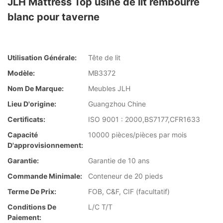
JLH Mattress Top usine de lit rembourré
blanc pour taverne
Utilisation Générale:
Tête de lit
Modèle:
MB3372
Nom De Marque:
Meubles JLH
Lieu D'origine:
Guangzhou Chine
Certificats:
ISO 9001 : 2000,BS7177,CFR1633
Capacité
10000 pièces/pièces par mois
D'approvisionnement:
Garantie:
Garantie de 10 ans
Commande Minimale:
Conteneur de 20 pieds
Terme De Prix:
FOB, C&F, CIF (facultatif)
Conditions De
L/C T/T
Paiement: