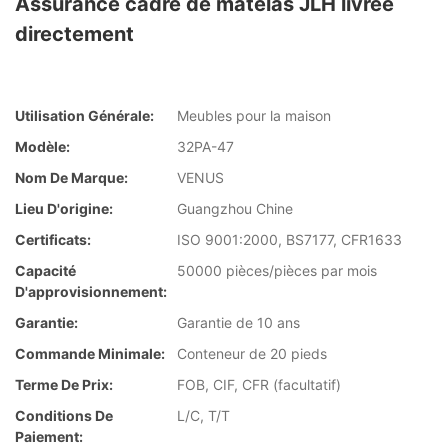
Assurance cadre de matelas JLH livrée
directement
Utilisation Générale:
Meubles pour la maison
Modèle:
32PA-47
Nom De Marque:
VENUS
Lieu D'origine:
Guangzhou Chine
Certificats:
ISO 9001:2000, BS7177, CFR1633
Capacité
50000 pièces/pièces par mois
D'approvisionnement:
Garantie:
Garantie de 10 ans
Commande Minimale:
Conteneur de 20 pieds
Terme De Prix:
FOB, CIF, CFR (facultatif)
Conditions De
L/C, T/T
Paiement: