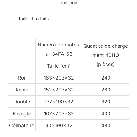
transport
◆◆
Taille et forfaits
Numéro de matela
Quantité de charge
s : 34PA-56
ment 40HQ
(pièces)
Taille (cm)
Roi
183x203x32
240
Reine
152x203x32
280
Double
137x190x32
320
K.single
107x203x32
400
Célibataire
90x190x32
480