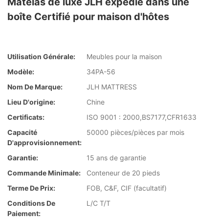
Matelas de luxe JLH expédié dans une
boîte Certifié pour maison d'hôtes
Utilisation Générale:
Meubles pour la maison
Modèle:
34PA-56
Nom De Marque:
JLH MATTRESS
Lieu D'origine:
Chine
Certificats:
ISO 9001 : 2000,BS7177,CFR1633
Capacité
50000 pièces/pièces par mois
D'approvisionnement:
Garantie:
15 ans de garantie
Commande Minimale:
Conteneur de 20 pieds
Terme De Prix:
FOB, C&F, CIF (facultatif)
Conditions De
L/C T/T
Paiement: