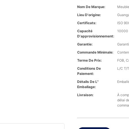
Nom De Marque:
Meuble
Lieu D'origine:
Guangz
Certificats:
ISO 90
Capacité
10000 
D'approvisionnement:
Garantie:
Garanti
Commande Minimale:
Conten
Terme De Prix:
FOB, C&
Conditions De
L/C T/
Paiement:
Détails De L''
Emballé
Emballage:
Livraison:
À compt
délai d
comma