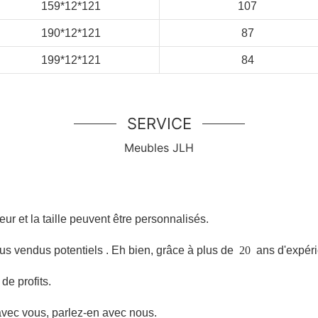
159*12*121
107
190*12*121
87
199*12*121
84
SERVICE
Meubles JLH
:
eur et la taille peuvent être personnalisés.
lus vendus potentiels
. Eh bien, grâce à plus de
20
ans d'expéri
de profits.
ec vous, parlez-en avec nous.