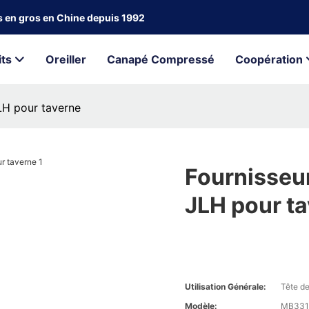
ts en gros en Chine depuis 1992
its
Oreiller
Canapé Compressé
Coopération
JLH pour taverne
Fournisseurs
JLH pour t
Utilisation Générale:
Tête de 
Modèle:
MB331