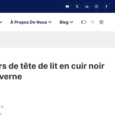
À Propos De Nous
Blog
Contacter
 de tête de lit en cuir noir
averne
lit
2