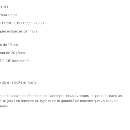
s JLH
hou Chine
01 : 2000,BS7177,CFR1633
pièces/pièces par mois
e de 10 ans
eur de 20 pieds
F, CIF (facultatif)
T
 dans la boîte en carton
er de la date de réception de l'acompte, nous livrerons les produits dans un
e 30 jours en fonction du type et de la quantité de matelas que vous avez
ndés.