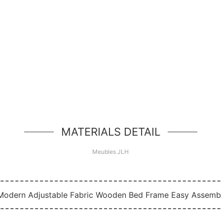
Bonjour le monde!
é de héros simple, un simple composant de style jumb
MATERIALS DETAIL
Meubles JLH