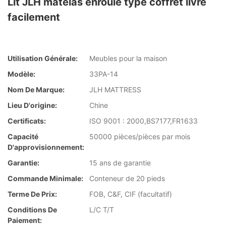
Lit JLH matelas enroulé type coffret livré
facilement
Utilisation Générale:
Meubles pour la maison
Modèle:
33PA-14
Nom De Marque:
JLH MATTRESS
Lieu D'origine:
Chine
Certificats:
ISO 9001 : 2000,BS7177,FR1633
Capacité
50000 pièces/pièces par mois
D'approvisionnement:
Garantie:
15 ans de garantie
Commande Minimale:
Conteneur de 20 pieds
Terme De Prix:
FOB, C&F, CIF (facultatif)
Conditions De
L/C T/T
Paiement: