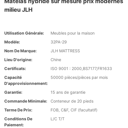
Matelas hybride sur mesure prix modernes
milieu JLH
Utilisation Générale:
Meubles pour la maison
Modèle:
32PA-29
Nom De Marque:
JLH MATTRESS
Lieu D'origine:
Chine
Certificats:
ISO 9001 : 2000,BS7177,FR1633
Capacité
50000 pièces/pièces par mois
D'approvisionnement:
Garantie:
15 ans de garantie
Commande Minimale:
Conteneur de 20 pieds
Terme De Prix:
FOB, C&F, CIF (facultatif)
Conditions De
L/C T/T
Paiement: