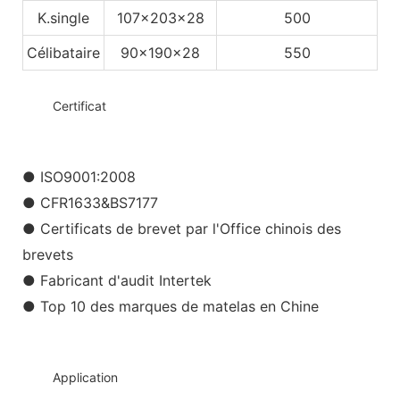
K.single
107x203x28
500
Célibataire
90x190x28
550
◆◆
Certificat
● ISO9001:2008
● CFR1633&BS7177
● Certificats de brevet par l'Office chinois des
brevets
● Fabricant d'audit Intertek
● Top 10 des marques de matelas en Chine
◆◆
Application