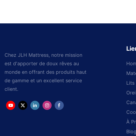
Lie
Chez JLH Mattress, notre mission
est d'apporter de doux rêves au
Ho
monde en offrant des produits haut
Mat
de gamme et un excellent service
Lits
client.
Orei
Can
Coo
À P
Blo