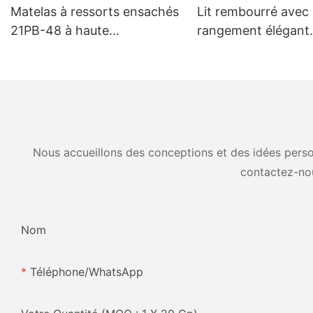
Matelas à ressorts ensachés
Lit rembourré avec
21PB-48 à haute
rangement élégant
compression - Garantie 5
MB3682ZT, tailles
ans
personnalisées & c
prix usine - JLH Fur
Nous accueillons des conceptions et des idées person
contactez-no
Nom
Téléphone/WhatsApp