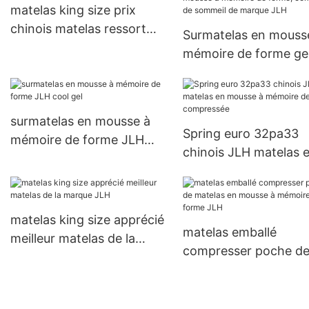
matelas king size prix
chinois matelas ressort
Surmatelas en mouss
JLH
mémoire de forme gel
de qualité, matelas e
mousse à mémoire d
forme, compresse de
surmatelas en mousse à
sommeil de marque 
Spring euro 32pa33
mémoire de forme JLH
chinois JLH matelas 
cool gel
mousse à mémoire d
forme compressée
matelas king size apprécié
matelas emballé
meilleur matelas de la
compresser poche d
marque JLH
matelas en mousse à
mémoire de forme J