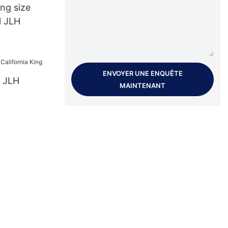
ing size
l JLH
ENVOYER UNE ENQUÊTE
e JLH
MAINTENANT