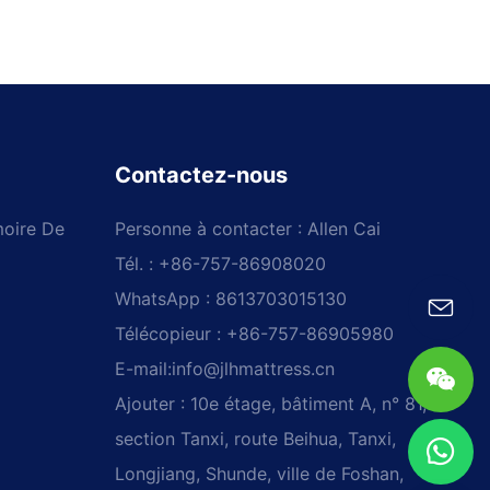
Contactez-nous
oire De
Personne à contacter : Allen Cai
Tél. : +86-757-86908020
WhatsApp : 8613703015130
Télécopieur : +86-757-86905980
E-mail:
info@jlhmattress.cn
Ajouter : 10e étage, bâtiment A, n° 81,
section Tanxi, route Beihua, Tanxi,
Longjiang, Shunde, ville de Foshan,