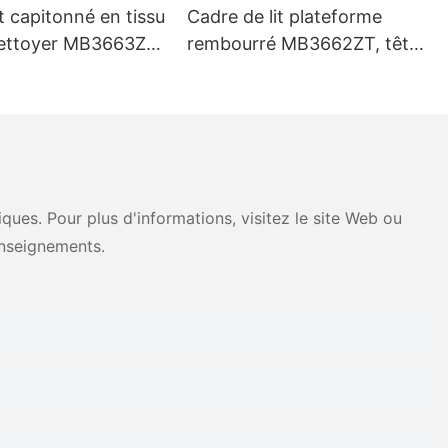
it capitonné en tissu
Cadre de lit plateforme
 nettoyer MB3663ZT,
rembourré MB3662ZT, tête
sorties & couleurs
de lit capitonnée, Support à
ine - JLH Furniture
lattes en bois, facile à
assembler
ues. Pour plus d'informations, visitez le site Web ou
nseignements.