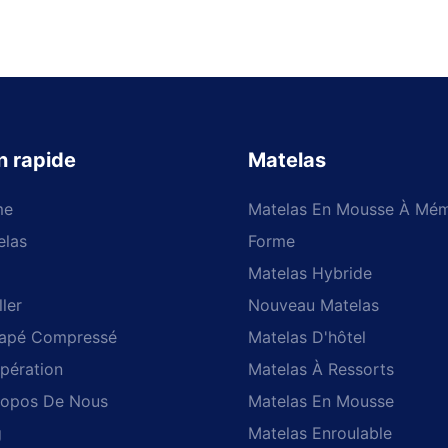
n rapide
Matelas
me
Matelas En Mousse À Mém
elas
Forme
Matelas Hybride
ller
Nouveau Matelas
apé Compressé
Matelas D'hôtel
pération
Matelas À Ressorts
ropos De Nous
Matelas En Mousse
g
Matelas Enroulable