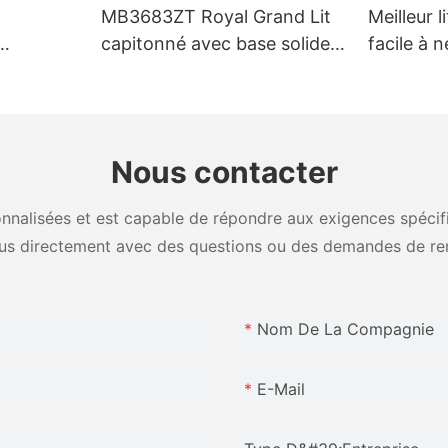
MB3683ZT Royal Grand Lit
Meilleur l
capitonné avec base solide
facile à
King size - JLH Furniture
tailles as
ouleurs
prix d'us
niture
Nous contacter
nalisées et est capable de répondre aux exigences spécifiq
us directement avec des questions ou des demandes de re
Nom De La Compagnie
E-Mail