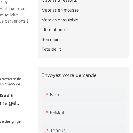
Matelas à ressorts
s la
aillé sur des
Matelas en mousse
oductivité
Matelas enroulable
ous parvenons à
Lit rembourré
Sommier
Tête de lit
Envoyez votre demande
Nom
sse à
me gel
 34pa52 de
E-Mail
Teneur