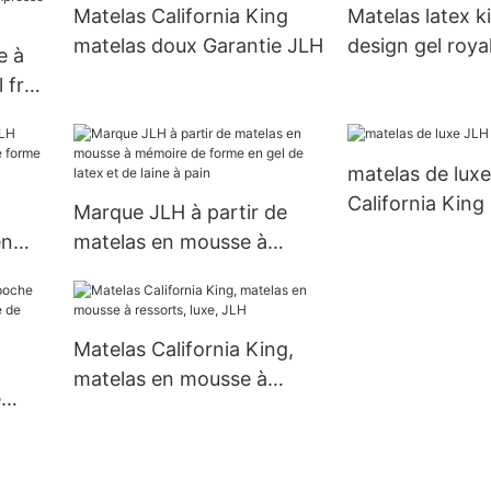
Matelas California King
Matelas latex k
matelas doux Garantie JLH
design gel roya
e à
 frais
n
e
matelas de lux
California King
JLH
Marque JLH à partir de
en
matelas en mousse à
e
mémoire de forme en gel
de latex et de laine à pain
Matelas California King,
matelas en mousse à
e
ressorts, luxe, JLH
LH