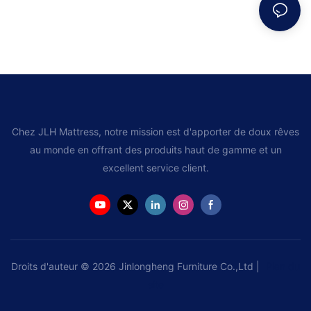
Chez JLH Mattress, notre mission est d'apporter de doux rêves
au monde en offrant des produits haut de gamme et un
excellent service client.
Droits d'auteur © 2026 Jinlongheng Furniture Co.,Ltd |
Plan du
site