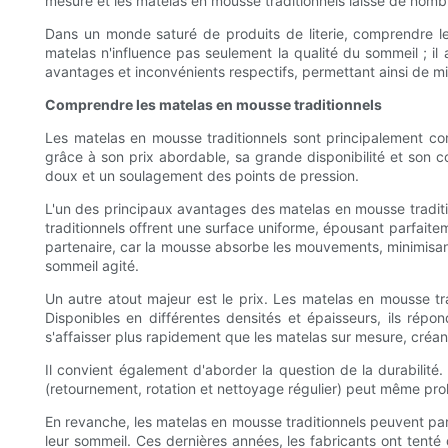
mesure et les matelas en mousse traditionnels laisse de nombre
Dans un monde saturé de produits de literie, comprendre l
matelas n'influence pas seulement la qualité du sommeil ; i
avantages et inconvénients respectifs, permettant ainsi de mi
Comprendre les matelas en mousse traditionnels
Les matelas en mousse traditionnels sont principalement c
grâce à son prix abordable, sa grande disponibilité et son c
doux et un soulagement des points de pression.
L'un des principaux avantages des matelas en mousse traditi
traditionnels offrent une surface uniforme, épousant parfait
partenaire, car la mousse absorbe les mouvements, minimisant 
sommeil agité.
Un autre atout majeur est le prix. Les matelas en mousse t
Disponibles en différentes densités et épaisseurs, ils répo
s'affaisser plus rapidement que les matelas sur mesure, créan
Il convient également d'aborder la question de la durabilité
(retournement, rotation et nettoyage régulier) peut même prol
En revanche, les matelas en mousse traditionnels peuvent par
leur sommeil. Ces dernières années, les fabricants ont ten