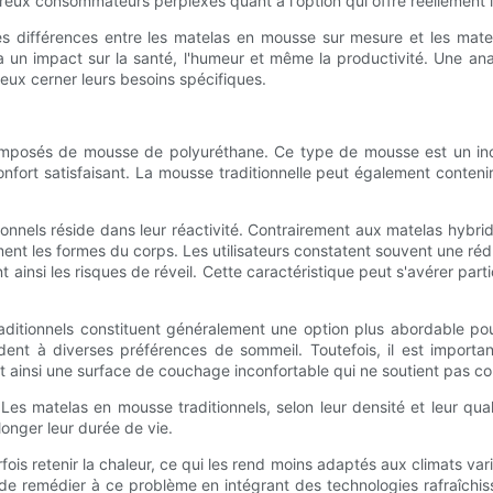
ux consommateurs perplexes quant à l'option qui offre réellement le m
es différences entre les matelas en mousse sur mesure et les mate
l a un impact sur la santé, l'humeur et même la productivité. Une a
eux cerner leurs besoins spécifiques.
omposés de mousse de polyuréthane. Ce type de mousse est un inc
onfort satisfaisant. La mousse traditionnelle peut également conten
onnels réside dans leur réactivité. Contrairement aux matelas hybri
ement les formes du corps. Les utilisateurs constatent souvent une r
ainsi les risques de réveil. Cette caractéristique peut s'avérer par
raditionnels constituent généralement une option plus abordable po
ndent à diverses préférences de sommeil. Toutefois, il est importa
t ainsi une surface de couchage inconfortable qui ne soutient pas co
. Les matelas en mousse traditionnels, selon leur densité et leur qu
onger leur durée de vie.
fois retenir la chaleur, ce qui les rend moins adaptés aux climats v
té de remédier à ce problème en intégrant des technologies rafraî