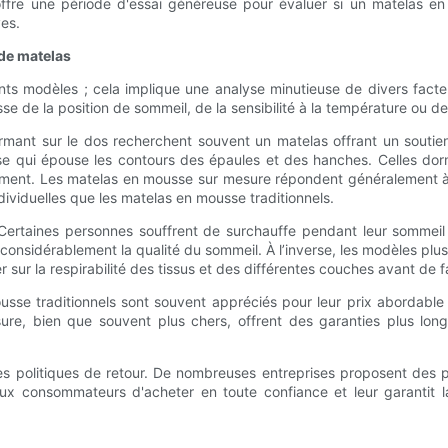
 offre une période d'essai généreuse pour évaluer si un matelas e
ves.
 de matelas
nts modèles ; cela implique une analyse minutieuse de divers facte
sse de la position de sommeil, de la sensibilité à la température ou d
rmant sur le dos recherchent souvent un matelas offrant un soutien
esse qui épouse les contours des épaules et des hanches. Celles do
ément. Les matelas en mousse sur mesure répondent généralement à 
ividuelles que les matelas en mousse traditionnels.
l. Certaines personnes souffrent de surchauffe pendant leur somme
nsidérablement la qualité du sommeil. À l’inverse, les modèles plus
er sur la respirabilité des tissus et des différentes couches avant de f
e traditionnels sont souvent appréciés pour leur prix abordable ; t
ure, bien que souvent plus chers, offrent des garanties plus long
 les politiques de retour. De nombreuses entreprises proposent des pé
x consommateurs d'acheter en toute confiance et leur garantit la