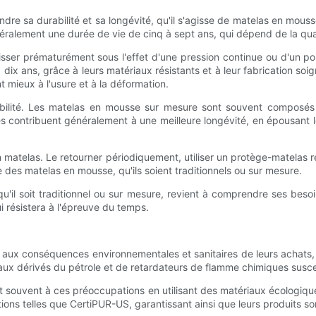
ndre sa durabilité et sa longévité, qu'il s'agisse de matelas en mou
néralement une durée de vie de cinq à sept ans, qui dépend de la qual
aisser prématurément sous l'effet d'une pression continue ou d'un p
dix ans, grâce à leurs matériaux résistants et à leur fabrication soi
 mieux à l'usure et à la déformation.
urabilité. Les matelas en mousse sur mesure sont souvent compos
ses contribuent généralement à une meilleure longévité, en épousant 
 matelas. Le retourner périodiquement, utiliser un protège-matelas r
e des matelas en mousse, qu'ils soient traditionnels ou sur mesure.
qu'il soit traditionnel ou sur mesure, revient à comprendre ses bes
i résistera à l'épreuve du temps.
aux conséquences environnementales et sanitaires de leurs achats, 
tériaux dérivés du pétrole et de retardateurs de flamme chimiques sus
t souvent à ces préoccupations en utilisant des matériaux écologi
ations telles que CertiPUR-US, garantissant ainsi que leurs produits