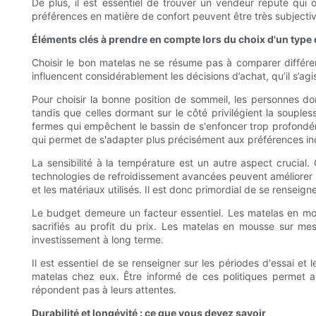
De plus, il est essentiel de trouver un vendeur réputé qui
préférences en matière de confort peuvent être très subjecti
Éléments clés à prendre en compte lors du choix d'un type
Choisir le bon matelas ne se résume pas à comparer différe
influencent considérablement les décisions d’achat, qu’il s’agi
Pour choisir la bonne position de sommeil, les personnes do
tandis que celles dormant sur le côté privilégient la soupl
fermes qui empêchent le bassin de s'enfoncer trop profond
qui permet de s'adapter plus précisément aux préférences ind
La sensibilité à la température est un autre aspect crucia
technologies de refroidissement avancées peuvent améliorer co
et les matériaux utilisés. Il est donc primordial de se renseign
Le budget demeure un facteur essentiel. Les matelas en mouss
sacrifiés au profit du prix. Les matelas en mousse sur mes
investissement à long terme.
Il est essentiel de se renseigner sur les périodes d'essai et
matelas chez eux. Être informé de ces politiques permet au
répondent pas à leurs attentes.
Durabilité et longévité : ce que vous devez savoir