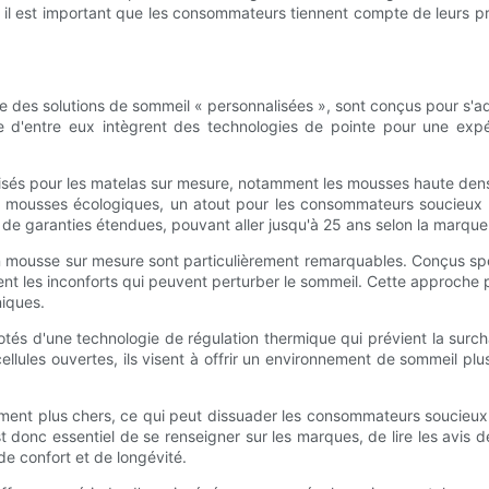
s, il est important que les consommateurs tiennent compte de leurs p
es solutions de sommeil « personnalisées », sont conçus pour s'ada
d'entre eux intègrent des technologies de pointe pour une expér
lisés pour les matelas sur mesure, notamment les mousses haute dens
n de mousses écologiques, un atout pour les consommateurs soucieu
de garanties étendues, pouvant aller jusqu'à 25 ans selon la marque
n mousse sur mesure sont particulièrement remarquables. Conçus spé
ment les inconforts qui peuvent perturber le sommeil. Cette approche
niques.
s d'une technologie de régulation thermique qui prévient la surcha
llules ouvertes, ils visent à offrir un environnement de sommeil pl
nt plus chers, ce qui peut dissuader les consommateurs soucieux de
l est donc essentiel de se renseigner sur les marques, de lire les avi
e confort et de longévité.