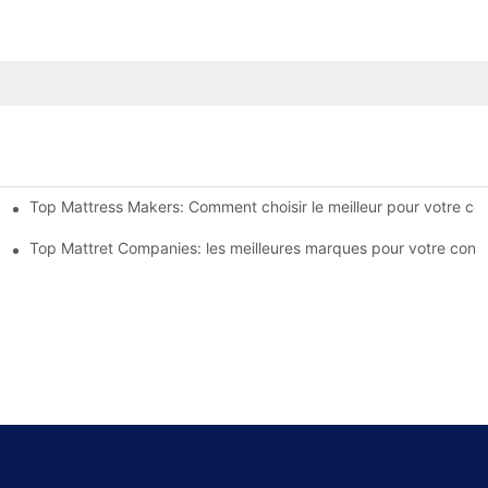
Top Mattress Makers: Comment choisir le meilleur pour votre con
rs modèles de matelas, lits et oreillers
 de sommeil parfaite
Top Mattret Companies: les meilleures marques pour votre confo