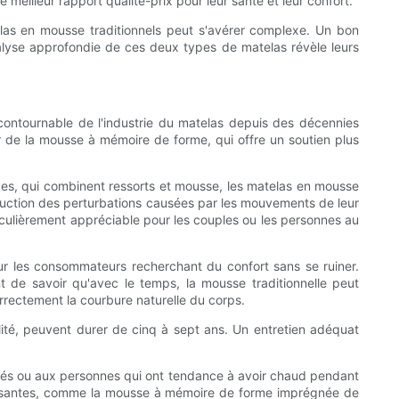
eilleur rapport qualité-prix pour leur santé et leur confort.
las en mousse traditionnels peut s'avérer complexe. Un bon
nalyse approfondie de ces deux types de matelas révèle leurs
ontournable de l'industrie du matelas depuis des décennies
ir de la mousse à mémoire de forme, qui offre un soutien plus
des, qui combinent ressorts et mousse, les matelas en mousse
éduction des perturbations causées par les mouvements de leur
ticulièrement appréciable pour les couples ou les personnes au
ur les consommateurs recherchant du confort sans se ruiner.
nt de savoir qu'avec le temps, la mousse traditionnelle peut
rrectement la courbure naturelle du corps.
alité, peuvent durer de cinq à sept ans. Un entretien adéquat
ariés ou aux personnes qui ont tendance à avoir chaud pendant
chissantes, comme la mousse à mémoire de forme imprégnée de